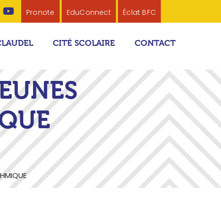
Pronote
EduConnect
Éclat BFC
CLAUDEL
CITÉ SCOLAIRE
CONTACT
JEUNES
IQUE
THMIQUE