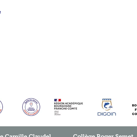
e
e Camille Claudel
Collège Roger Semet