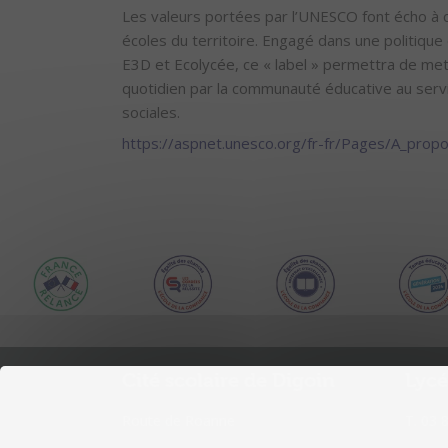
Les valeurs portées par l’UNESCO font écho à ce
écoles du territoire. Engagé dans une politiqu
E3D et Ecolycée, ce « label » permettra de met
quotidien par la communauté éducative au serv
sociales.
https://aspnet.unesco.org/fr-fr/Pages/A_prop
Cité scolaire de Digoin
Lycé
Route de Roanne
T. 03 