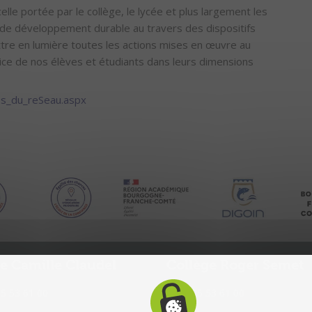
lle portée par le collège, le lycée et plus largement les
e de développement durable au travers des dispositifs
tre en lumière toutes les actions mises en œuvre au
ice de nos élèves et étudiants dans leurs dimensions
os_du_reSeau.aspx
e Camille Claudel
Collège Roger Semet
85 53 61 00
T. 03 85 53 61 00