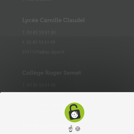
Lycée Camille Claudel
T. 03 85 53 61 00
F. 03 85 53 61 09
0711137a@ac-dijon.fr
Collège Roger Semet
T. 03 85 53 61 00
F. 03 85 53 61 03
0711136z@ac-dijon.fr
Lettre d’information
☝ 🍪