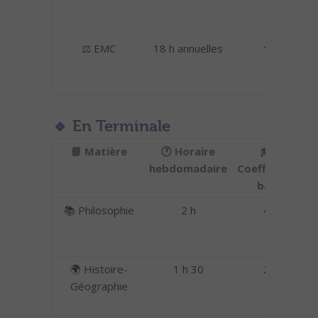
(
p
⚖️ EMC
18 h annuelles
1
C
🔹 En Terminale
📘 Matière
🕐 Horaire
🎓
hebdomadaire
Coefficient
d
bac
📚 Philosophie
2 h
4
t
🌍 Histoire-
1 h 30
2
C
Géographie