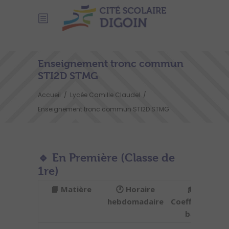
Enseignement tronc commun
STI2D STMG
Accueil
/
Lycée Camille Claudel
/
Enseignement tronc commun STI2D STMG
🔹 En
Première
(Classe de
1re)
📘 Matière
🕐 Horaire
🎓
hebdomadaire
Coefficient
d
bac