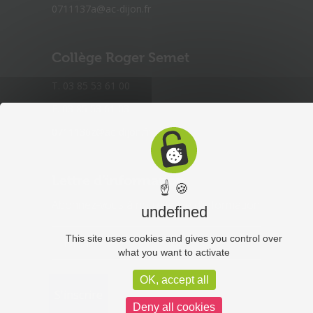
0711137a@ac-dijon.fr
Collège Roger Semet
T. 03 85 53 61 00
F. 03 85 53 61 03
0711136z@ac-dijon.fr
Lettre d’information
☝ 🍪
Abonnez-vous à notre lettre d'information
undefined
This site uses cookies and gives you control over
what you want to activate
OK, accept all
Deny all cookies