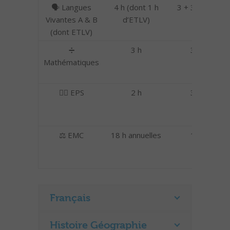
🗣️ Langues
4 h (dont 1 h
3 + 3 = 6
C
Vivantes A & B
d’ETLV)
(dont ETLV)
➗
3 h
3
C
Mathématiques
🤸‍♂️ EPS
2 h
3
(
p
⚖️ EMC
18 h annuelles
1
C
Français
Histoire Géographie