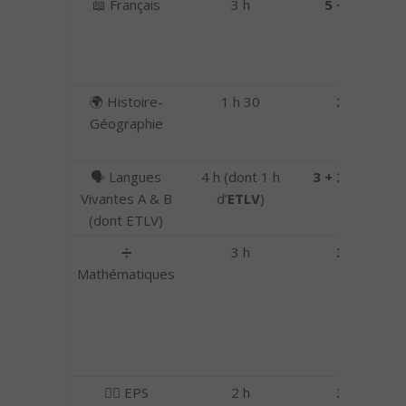
📖 Français
3 h
5 + 5
f
🌍 Histoire-
1 h 30
2
C
Géographie
🗣️ Langues
4 h (dont 1 h
3 + 3 = 6
C
Vivantes A & B
d’
ETLV
)
(dont ETLV)
➗
3 h
3
C
Mathématiques
🤸‍♂️ EPS
2 h
3