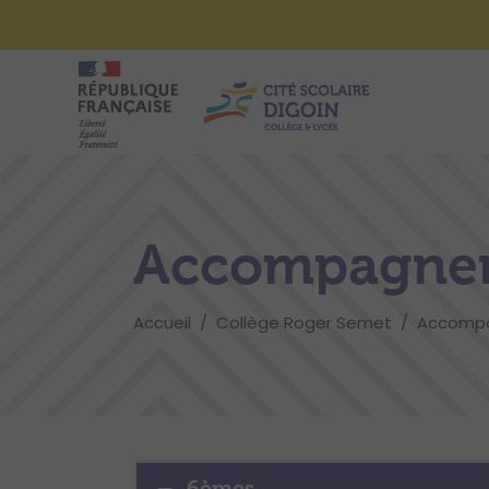
Accompagnem
Accueil
/
Collège Roger Semet
/
Accompa
6èmes