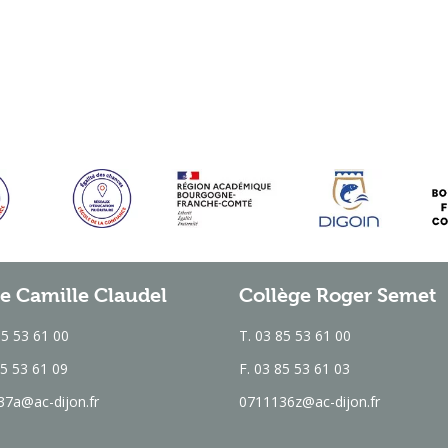
e Camille Claudel
Collège Roger Semet
85 53 61 00
T. 03 85 53 61 00
85 53 61 09
F. 03 85 53 61 03
7a@ac-dijon.fr
0711136z@ac-dijon.fr