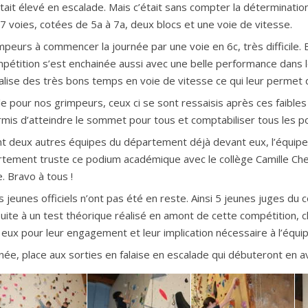
tait élevé en escalade. Mais c’était sans compter la déterminati
7 voies, cotées de 5a à 7a, deux blocs et une voie de vitesse.
impeurs à commencer la journée par une voie en 6c, très difficile.
pétition s’est enchainée aussi avec une belle performance dans le
alise des très bons temps en voie de vitesse ce qui leur permet 
le pour nos grimpeurs, ceux ci se sont ressaisis après ces faibles
permis d’atteindre le sommet pour tous et comptabiliser tous les po
ant deux autres équipes du département déjà devant eux, l’équipe 
rtement truste ce podium académique avec le collège Camille Chev
. Bravo à tous !
s jeunes officiels n’ont pas été en reste. Ainsi 5 jeunes juges du 
 Suite à un test théorique réalisé en amont de cette compétition, c
eux pour leur engagement et leur implication nécessaire à l’équip
ée, place aux sorties en falaise en escalade qui débuteront en avr