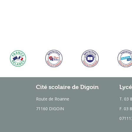
Cité scolaire de Digoin
Lycé
Route de Roanne
T. 03 
71160 DIGOIN
F. 03 
071113