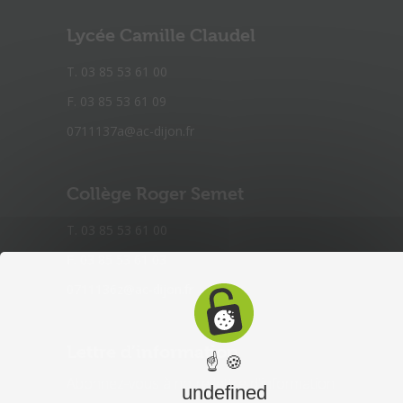
Lycée Camille Claudel
T. 03 85 53 61 00
F. 03 85 53 61 09
0711137a@ac-dijon.fr
Collège Roger Semet
T. 03 85 53 61 00
F. 03 85 53 61 03
0711136z@ac-dijon.fr
Lettre d’information
☝ 🍪
Abonnez-vous à notre lettre d'information
undefined