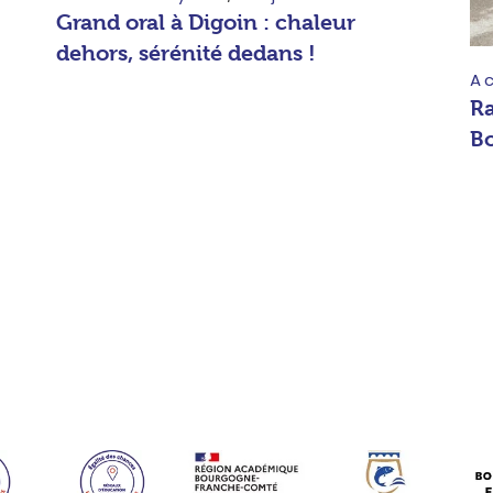
Grand oral à Digoin : chaleur
dehors, sérénité dedans !
Ac
Ra
B