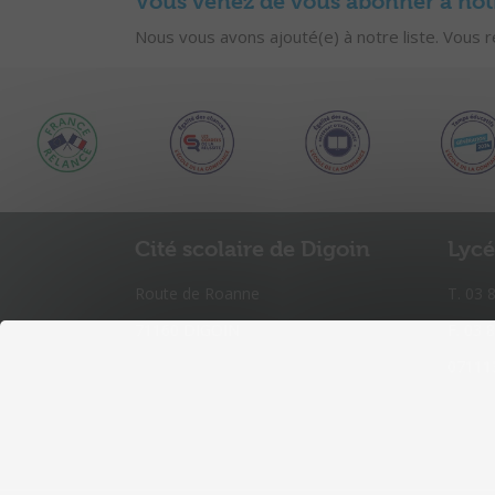
Vous venez de vous abonner à notre
Nous vous avons ajouté(e) à notre liste. Vous 
Cité scolaire de Digoin
Lycé
Route de Roanne
T. 03 
71160 DIGOIN
F. 03 
071113