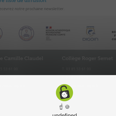
 liste de diffusion
recevrez notre prochaine newsletter.
e Camille Claudel
Collège Roger Semet
85 53 61 00
T. 03 85 53 61 00
85 53 61 09
F. 03 85 53 61 03
7a@ac-dijon.fr
0711136z@ac-dijon.fr
☝ 🍪
undefined