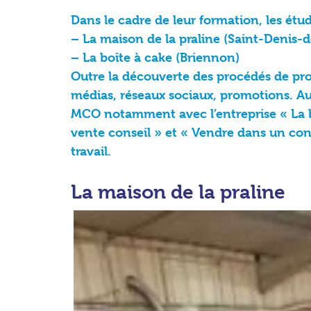
Dans le cadre de leur formation, les étu
– La maison de la praline (Saint-Denis
– La boîte à cake (Briennon)
Outre la découverte des procédés de pr
médias, réseaux sociaux, promotions. Au 
MCO notamment avec l’entreprise « La bo
vente conseil » et « Vendre dans un con
travail.
La maison de la praline