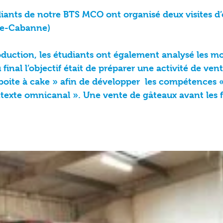
diants de notre BTS MCO ont organisé deux visites d’
-de-Cabanne)
oduction, les étudiants ont également analysé les 
final l’objectif était de préparer une activité de ve
ite à cake » afin de développer les compétences « D
texte omnicanal ». Une vente de gâteaux avant les f